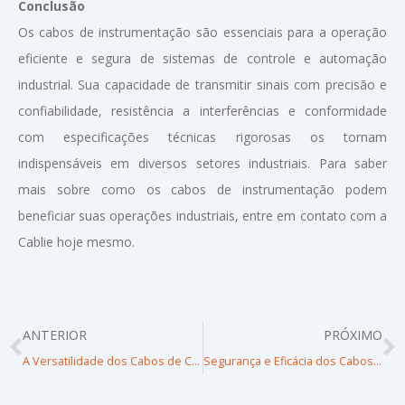
Conclusão
Os cabos de instrumentação são essenciais para a operação
eficiente e segura de sistemas de controle e automação
industrial. Sua capacidade de transmitir sinais com precisão e
confiabilidade, resistência a interferências e conformidade
com especificações técnicas rigorosas os tornam
indispensáveis em diversos setores industriais. Para saber
mais sobre como os cabos de instrumentação podem
beneficiar suas operações industriais, entre em contato com a
Cablie hoje mesmo.
Prev
N
ANTERIOR
PRÓXIMO
A Versatilidade dos Cabos de Controle Blindados com Fita de Alumínio
Segurança e Eficácia dos Cabos para Sistema de Alarme de Incêndio