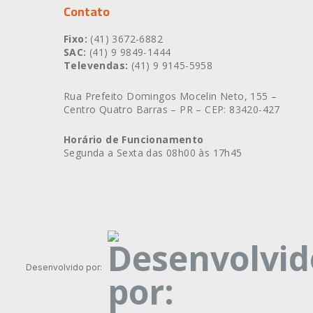
b
a
e
Contato
o
g
d
o
r
i
Fixo:
(41) 3672-6882
k
a
n
SAC:
(41) 9 9849-1444
m
Televendas:
(41) 9 9145-5958
Rua Prefeito Domingos Mocelin Neto, 155 –
Centro Quatro Barras – PR – CEP: 83420-427
Horário de Funcionamento
Segunda a Sexta das 08h00 às 17h45
Desenvolvido por: