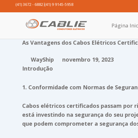
Ir
(41) 3672 - 6882
(41) 9 9145-5958
para
o
Página Inic
conteúdo
As Vantagens dos Cabos Elétricos Certif
WayShip
novembro 19, 2023
Introdução
1. Conformidade com Normas de Seguran
Cabos elétricos certificados passam por 
está investindo na segurança do seu proje
que podem comprometer a segurança dos 