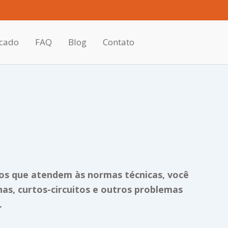
F
I
L
a
n
i
c
s
n
e
t
k
icado
FAQ
Blog
Contato
b
a
e
o
g
d
o
r
i
k
a
n
m
tos que atendem às normas técnicas, você
has, curtos-circuitos e outros problemas
.