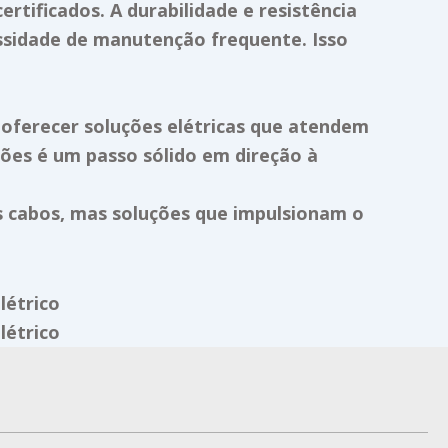
rtificados. A durabilidade e resistência
sidade de manutenção frequente. Isso
 oferecer soluções elétricas que atendem
ções é um passo sólido em direção à
as cabos, mas soluções que impulsionam o
Next
létrico
létrico
F
I
L
a
n
i
c
s
n
e
t
k