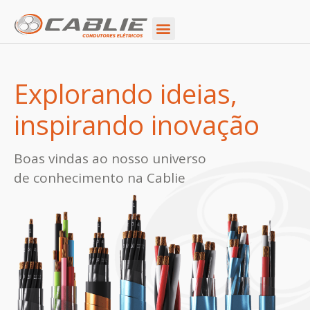
Ir
para
o
conteúdo
Explorando ideias,
inspirando inovação
Boas vindas ao nosso universo
de conhecimento na Cablie