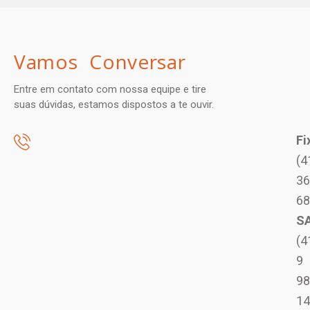
Vamos Conversar
Entre em contato com nossa equipe e tire
suas dúvidas, estamos dispostos a te ouvir.
Fi
(4
36
68
S
(4
9
98
14