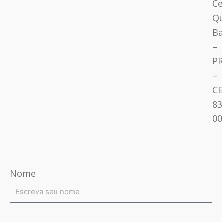
Ce
Q
Ba
–
P
–
CE
83
00
Nome