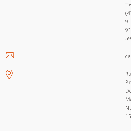
Te
(4
9
91
59
ca
R
Pr
D
Mo
Ne
15
–